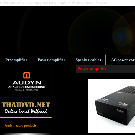
audyn อุปกรณ์ audio components for audiophile : We have chosen for you
Preamplifier
Power amplifier
Speaker cables
AC power cor
Power amplifier
- Audyn audio products -